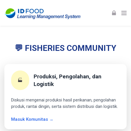
Skip to navigation
Skip to login form
Skip to footer
Skip to main content
Fisheries Industry Community
Fisheries Industry Community
Home
Site pages
💬 FISHERIES COMMUNITY
Fisheries Industry Community
Produksi, Pengolahan, dan
🏭
Logistik
Diskusi mengenai produksi hasil perikanan, pengolahan
produk, rantai dingin, serta sistem distribusi dan logistik.
Masuk Komunitas →