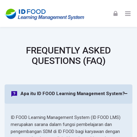
Skip to navigation
Skip to login form
Skip to footer
Skip to main content
FAQ
FAQ
Home
Site pages
FREQUENTLY ASKED
FAQ
QUESTIONS (FAQ)
Apa itu ID FOOD Learning Management System?
ID FOOD
Learning Management System
(ID FOOD LMS)
merupakan sarana dalam fungsi pembelajaran dan
pengembangan SDM di ID FOOD bagi karyawan dengan